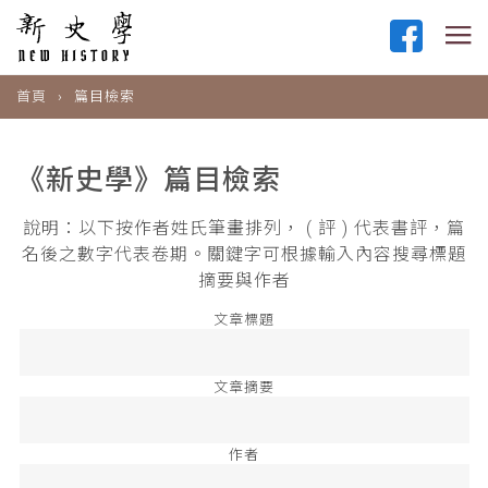
首頁
篇目檢索
《新史學》篇目檢索
說明：以下按作者姓氏筆畫排列， ( 評 ) 代表書評，篇
名後之數字代表卷期。關鍵字可根據輸入內容搜尋標題
摘要與作者
文章標題
文章摘要
作者