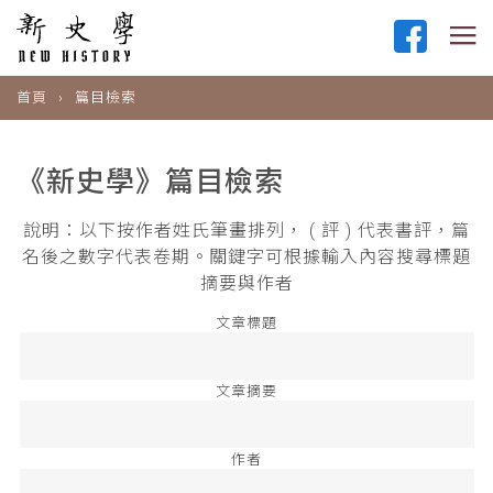
首頁
篇目檢索
《新史學》篇目檢索
說明：以下按作者姓氏筆畫排列， ( 評 ) 代表書評，篇
名後之數字代表卷期。關鍵字可根據輸入內容搜尋標題
摘要與作者
文章標題
文章摘要
作者