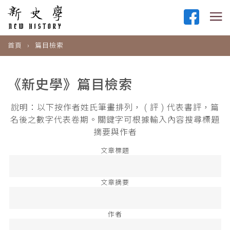
首頁
篇目檢索
《新史學》篇目檢索
說明：以下按作者姓氏筆畫排列， ( 評 ) 代表書評，篇
名後之數字代表卷期。關鍵字可根據輸入內容搜尋標題
摘要與作者
文章標題
文章摘要
作者