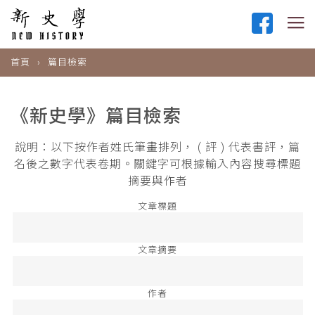
首頁
篇目檢索
《新史學》篇目檢索
說明：以下按作者姓氏筆畫排列， ( 評 ) 代表書評，篇
名後之數字代表卷期。關鍵字可根據輸入內容搜尋標題
摘要與作者
文章標題
文章摘要
作者