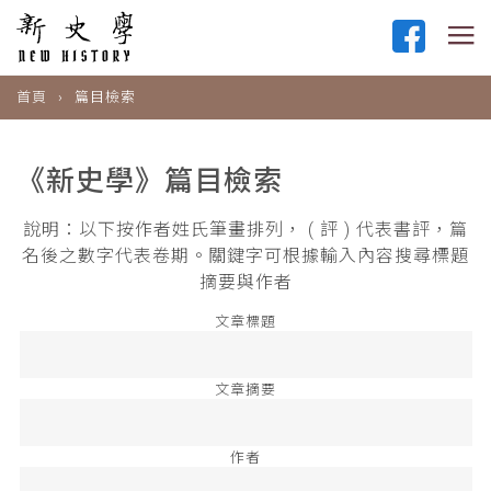
首頁
篇目檢索
《新史學》篇目檢索
說明：以下按作者姓氏筆畫排列， ( 評 ) 代表書評，篇
名後之數字代表卷期。關鍵字可根據輸入內容搜尋標題
摘要與作者
文章標題
文章摘要
作者