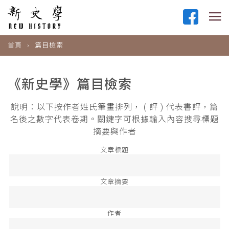
首頁
篇目檢索
《新史學》篇目檢索
說明：以下按作者姓氏筆畫排列， ( 評 ) 代表書評，篇
名後之數字代表卷期。關鍵字可根據輸入內容搜尋標題
摘要與作者
文章標題
文章摘要
作者