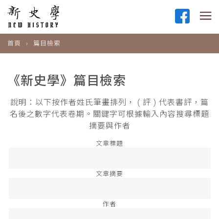
首頁
篇目檢索
《新史學》篇目檢索
說明：以下按作者姓氏筆畫排列， ( 評 ) 代表書評，篇
名後之數字代表卷期。關鍵字可根據輸入內容搜尋標題
摘要與作者
文章標題
文章摘要
作者