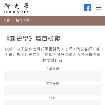
首頁
篇目檢索
《新史學》篇目檢索
說明：以下按作者姓氏筆畫排列， ( 評 ) 代表書評，篇
名後之數字代表卷期。關鍵字可根據輸入內容搜尋標題
摘要與作者
文章標題
文章摘要
作者