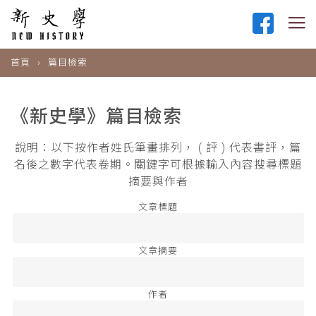
首頁
篇目檢索
《新史學》篇目檢索
說明：以下按作者姓氏筆畫排列， ( 評 ) 代表書評，篇
名後之數字代表卷期。關鍵字可根據輸入內容搜尋標題
摘要與作者
文章標題
文章摘要
作者