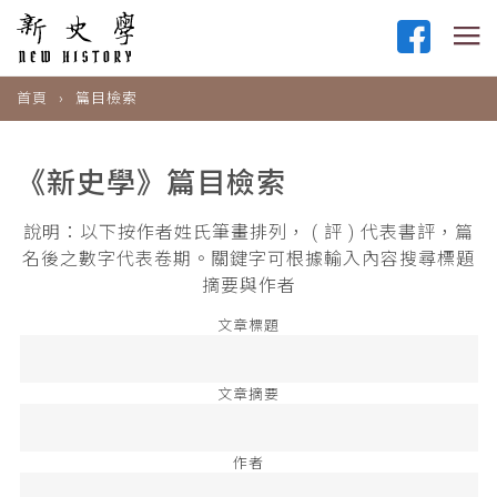
首頁
篇目檢索
《新史學》篇目檢索
說明：以下按作者姓氏筆畫排列， ( 評 ) 代表書評，篇
名後之數字代表卷期。關鍵字可根據輸入內容搜尋標題
摘要與作者
文章標題
文章摘要
作者