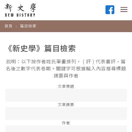
首頁
篇目檢索
《新史學》篇目檢索
說明：以下按作者姓氏筆畫排列， ( 評 ) 代表書評，篇
名後之數字代表卷期。關鍵字可根據輸入內容搜尋標題
摘要與作者
文章標題
文章摘要
作者