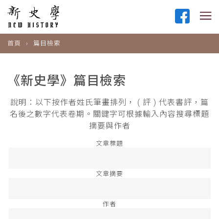
首頁
篇目檢索
《新史學》篇目檢索
說明：以下按作者姓氏筆畫排列， ( 評 ) 代表書評，篇
名後之數字代表卷期。關鍵字可根據輸入內容搜尋標題
摘要與作者
文章標題
文章摘要
作者