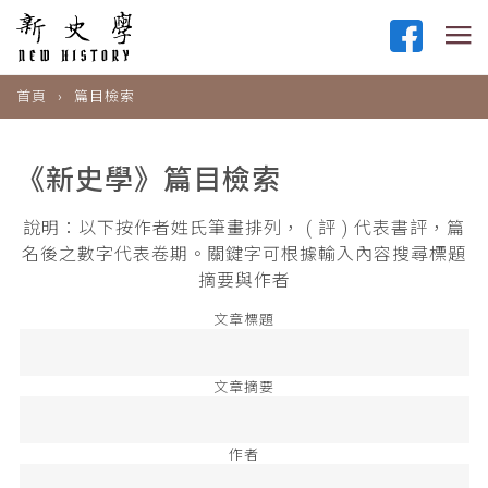
首頁
篇目檢索
《新史學》篇目檢索
說明：以下按作者姓氏筆畫排列， ( 評 ) 代表書評，篇
名後之數字代表卷期。關鍵字可根據輸入內容搜尋標題
摘要與作者
文章標題
文章摘要
作者