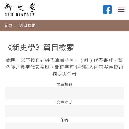
首頁
篇目檢索
《新史學》篇目檢索
說明：以下按作者姓氏筆畫排列， ( 評 ) 代表書評，篇
名後之數字代表卷期。關鍵字可根據輸入內容搜尋標題
摘要與作者
文章標題
文章摘要
作者