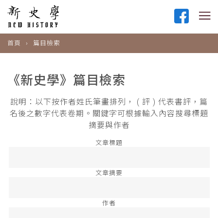
首頁
篇目檢索
《新史學》篇目檢索
說明：以下按作者姓氏筆畫排列， ( 評 ) 代表書評，篇
名後之數字代表卷期。關鍵字可根據輸入內容搜尋標題
摘要與作者
文章標題
文章摘要
作者