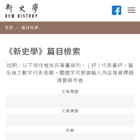
首頁
篇目檢索
《新史學》篇目檢索
說明：以下按作者姓氏筆畫排列， ( 評 ) 代表書評，篇
名後之數字代表卷期。關鍵字可根據輸入內容搜尋標題
摘要與作者
文章標題
文章摘要
作者