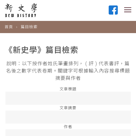
首頁
篇目檢索
《新史學》篇目檢索
說明：以下按作者姓氏筆畫排列， ( 評 ) 代表書評，篇
名後之數字代表卷期。關鍵字可根據輸入內容搜尋標題
摘要與作者
文章標題
文章摘要
作者