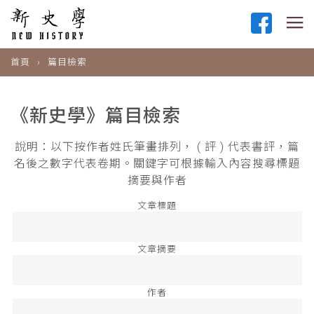
首頁
篇目檢索
《新史學》篇目檢索
說明：以下按作者姓氏筆畫排列， ( 評 ) 代表書評，篇
名後之數字代表卷期。關鍵字可根據輸入內容搜尋標題
摘要與作者
文章標題
文章摘要
作者