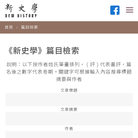
首頁
篇目檢索
《新史學》篇目檢索
說明：以下按作者姓氏筆畫排列， ( 評 ) 代表書評，篇
名後之數字代表卷期。關鍵字可根據輸入內容搜尋標題
摘要與作者
文章標題
文章摘要
作者