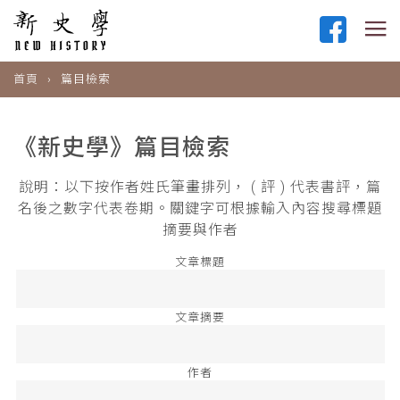
首頁
篇目檢索
《新史學》篇目檢索
說明：以下按作者姓氏筆畫排列， ( 評 ) 代表書評，篇
名後之數字代表卷期。關鍵字可根據輸入內容搜尋標題
摘要與作者
文章標題
文章摘要
作者