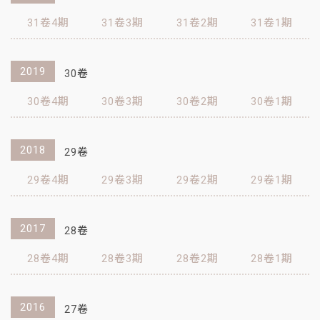
31卷4期
31卷3期
31卷2期
31卷1期
2019
30卷
30卷4期
30卷3期
30卷2期
30卷1期
2018
29卷
29卷4期
29卷3期
29卷2期
29卷1期
2017
28卷
28卷4期
28卷3期
28卷2期
28卷1期
2016
27卷