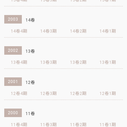
15卷4期
15卷3期
15卷2期
15卷1期
2003
14卷
14卷4期
14卷3期
14卷2期
14卷1期
2002
13卷
13卷4期
13卷3期
13卷2期
13卷1期
2001
12卷
12卷4期
12卷3期
12卷2期
12卷1期
2000
11卷
11卷4期
11卷3期
11卷2期
11卷1期