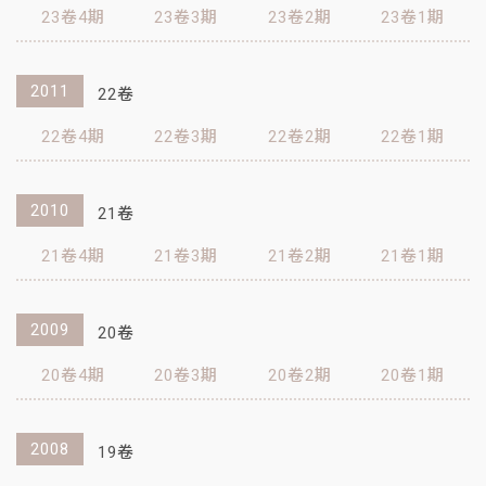
23卷4期
23卷3期
23卷2期
23卷1期
2011
22卷
22卷4期
22卷3期
22卷2期
22卷1期
2010
21卷
21卷4期
21卷3期
21卷2期
21卷1期
2009
20卷
20卷4期
20卷3期
20卷2期
20卷1期
2008
19卷