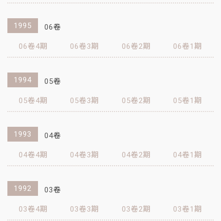
1995
06卷
06卷4期
06卷3期
06卷2期
06卷1期
1994
05卷
05卷4期
05卷3期
05卷2期
05卷1期
1993
04卷
04卷4期
04卷3期
04卷2期
04卷1期
1992
03卷
03卷4期
03卷3期
03卷2期
03卷1期