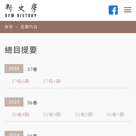
首頁
各期內容
總目提要
2026
37卷
37卷2期
37卷1期
2025
36卷
36卷4期
36卷3期
36卷2期
36卷1期
2024