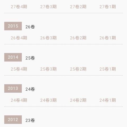
27卷4期
27卷3期
27卷2期
27卷1期
2015
26卷
26卷4期
26卷3期
26卷2期
26卷1期
2014
25卷
25卷4期
25卷3期
25卷2期
25卷1期
2013
24卷
24卷4期
24卷3期
24卷2期
24卷1期
2012
23卷