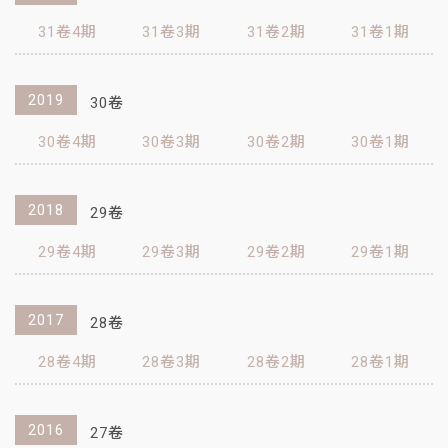
31卷4期
31卷3期
31卷2期
31卷1期
2019
30卷
30卷4期
30卷3期
30卷2期
30卷1期
2018
29卷
29卷4期
29卷3期
29卷2期
29卷1期
2017
28卷
28卷4期
28卷3期
28卷2期
28卷1期
2016
27卷