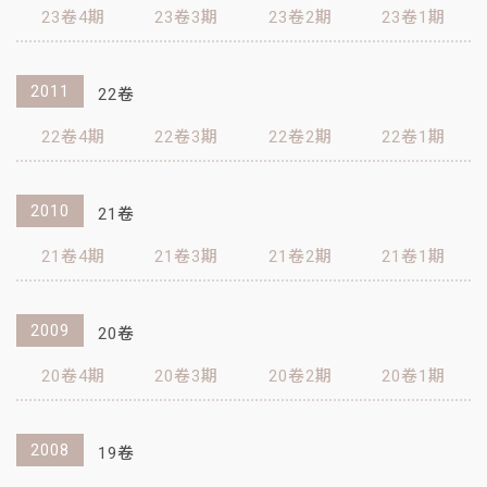
23卷4期
23卷3期
23卷2期
23卷1期
2011
22卷
22卷4期
22卷3期
22卷2期
22卷1期
2010
21卷
21卷4期
21卷3期
21卷2期
21卷1期
2009
20卷
20卷4期
20卷3期
20卷2期
20卷1期
2008
19卷