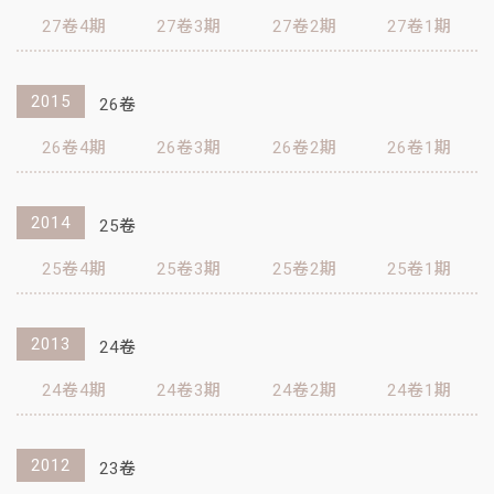
27卷4期
27卷3期
27卷2期
27卷1期
2015
26卷
26卷4期
26卷3期
26卷2期
26卷1期
2014
25卷
25卷4期
25卷3期
25卷2期
25卷1期
2013
24卷
24卷4期
24卷3期
24卷2期
24卷1期
2012
23卷