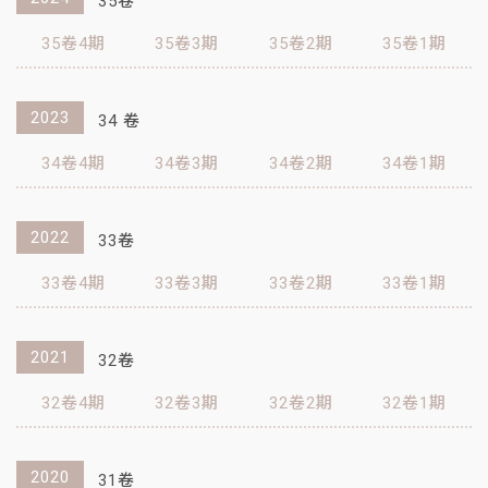
35卷
35卷4期
35卷3期
35卷2期
35卷1期
2023
34 卷
34卷4期
34卷3期
34卷2期
34卷1期
2022
33卷
33卷4期
33卷3期
33卷2期
33卷1期
2021
32卷
32卷4期
32卷3期
32卷2期
32卷1期
2020
31卷