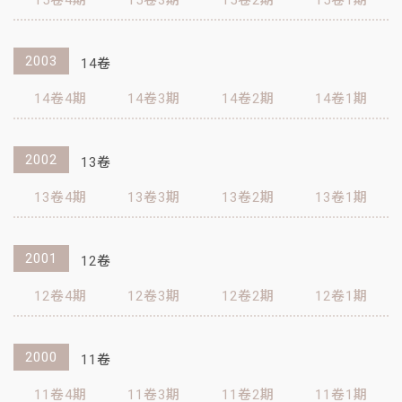
15卷4期
15卷3期
15卷2期
15卷1期
2003
14卷
14卷4期
14卷3期
14卷2期
14卷1期
2002
13卷
13卷4期
13卷3期
13卷2期
13卷1期
2001
12卷
12卷4期
12卷3期
12卷2期
12卷1期
2000
11卷
11卷4期
11卷3期
11卷2期
11卷1期