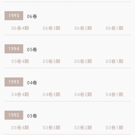
1995
06卷
06卷4期
06卷3期
06卷2期
06卷1期
1994
05卷
05卷4期
05卷3期
05卷2期
05卷1期
1993
04卷
04卷4期
04卷3期
04卷2期
04卷1期
1992
03卷
03卷4期
03卷3期
03卷2期
03卷1期