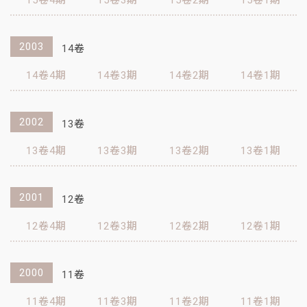
15卷4期
15卷3期
15卷2期
15卷1期
2003
14卷
14卷4期
14卷3期
14卷2期
14卷1期
2002
13卷
13卷4期
13卷3期
13卷2期
13卷1期
2001
12卷
12卷4期
12卷3期
12卷2期
12卷1期
2000
11卷
11卷4期
11卷3期
11卷2期
11卷1期