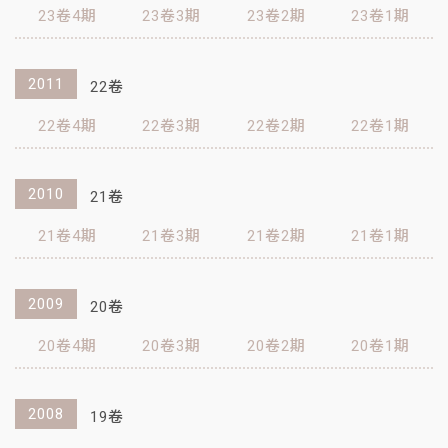
23卷4期
23卷3期
23卷2期
23卷1期
2011
22卷
22卷4期
22卷3期
22卷2期
22卷1期
2010
21卷
21卷4期
21卷3期
21卷2期
21卷1期
2009
20卷
20卷4期
20卷3期
20卷2期
20卷1期
2008
19卷