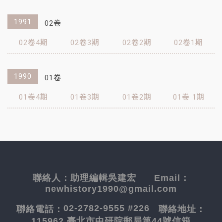
1991
02卷
02卷4期
02卷3期
02卷2期
02卷1期
1990
01卷
01卷4期
01卷3期
01卷2期
01卷 1期
聯絡人：
助理編輯吳建宏
Email：
newhistory1990@gmail.com
02-2782-9555 #226
聯絡電話：
聯絡地址：
115962 臺北市中研院郵局第44號信箱