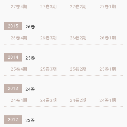
27卷4期
27卷3期
27卷2期
27卷1期
2015
26卷
26卷4期
26卷3期
26卷2期
26卷1期
2014
25卷
25卷4期
25卷3期
25卷2期
25卷1期
2013
24卷
24卷4期
24卷3期
24卷2期
24卷1期
2012
23卷