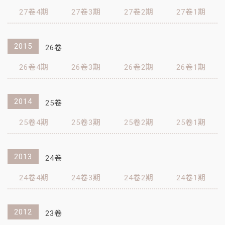
27卷4期
27卷3期
27卷2期
27卷1期
2015
26卷
26卷4期
26卷3期
26卷2期
26卷1期
2014
25卷
25卷4期
25卷3期
25卷2期
25卷1期
2013
24卷
24卷4期
24卷3期
24卷2期
24卷1期
2012
23卷