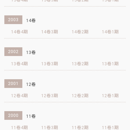
15卷4期
15卷3期
15卷2期
15卷1期
2003
14卷
14卷4期
14卷3期
14卷2期
14卷1期
2002
13卷
13卷4期
13卷3期
13卷2期
13卷1期
2001
12卷
12卷4期
12卷3期
12卷2期
12卷1期
2000
11卷
11卷4期
11卷3期
11卷2期
11卷1期