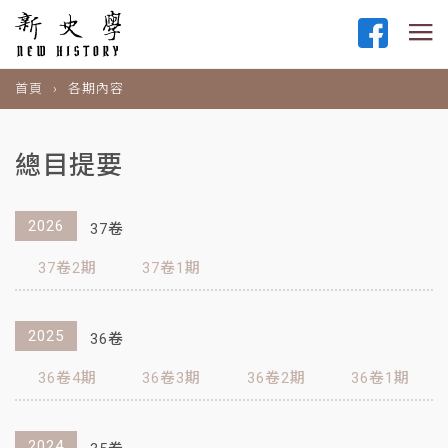
首頁
各期內容
總目提要
2026
37卷
37卷2期
37卷1期
2025
36卷
36卷4期
36卷3期
36卷2期
36卷1期
2024