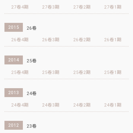
27卷4期
27卷3期
27卷2期
27卷1期
2015
26卷
26卷4期
26卷3期
26卷2期
26卷1期
2014
25卷
25卷4期
25卷3期
25卷2期
25卷1期
2013
24卷
24卷4期
24卷3期
24卷2期
24卷1期
2012
23卷