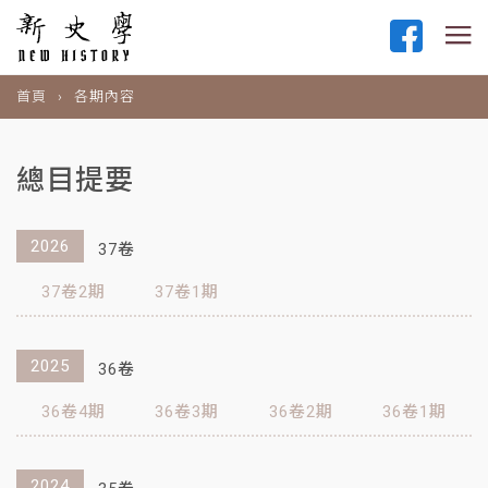
首頁
各期內容
總目提要
2026
37卷
37卷2期
37卷1期
2025
36卷
36卷4期
36卷3期
36卷2期
36卷1期
2024