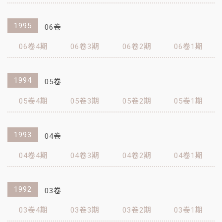
1995
06卷
06卷4期
06卷3期
06卷2期
06卷1期
1994
05卷
05卷4期
05卷3期
05卷2期
05卷1期
1993
04卷
04卷4期
04卷3期
04卷2期
04卷1期
1992
03卷
03卷4期
03卷3期
03卷2期
03卷1期