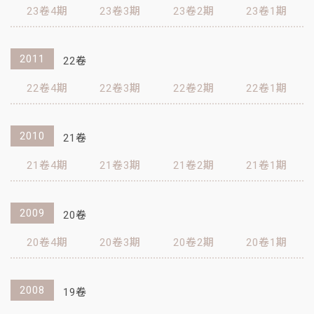
23卷4期
23卷3期
23卷2期
23卷1期
2011
22卷
22卷4期
22卷3期
22卷2期
22卷1期
2010
21卷
21卷4期
21卷3期
21卷2期
21卷1期
2009
20卷
20卷4期
20卷3期
20卷2期
20卷1期
2008
19卷