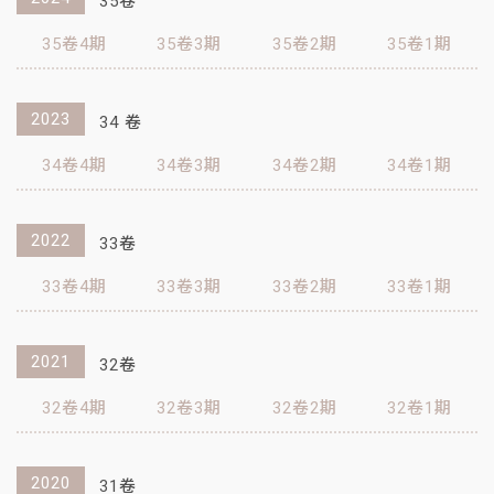
35卷
35卷4期
35卷3期
35卷2期
35卷1期
2023
34 卷
34卷4期
34卷3期
34卷2期
34卷1期
2022
33卷
33卷4期
33卷3期
33卷2期
33卷1期
2021
32卷
32卷4期
32卷3期
32卷2期
32卷1期
2020
31卷