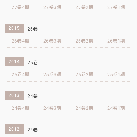
27卷4期
27卷3期
27卷2期
27卷1期
2015
26卷
26卷4期
26卷3期
26卷2期
26卷1期
2014
25卷
25卷4期
25卷3期
25卷2期
25卷1期
2013
24卷
24卷4期
24卷3期
24卷2期
24卷1期
2012
23卷