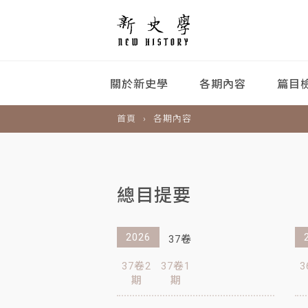
關於新史學
各期內容
篇目
首頁
各期內容
總目提要
2026
37卷
37卷2
37卷1
3
期
期