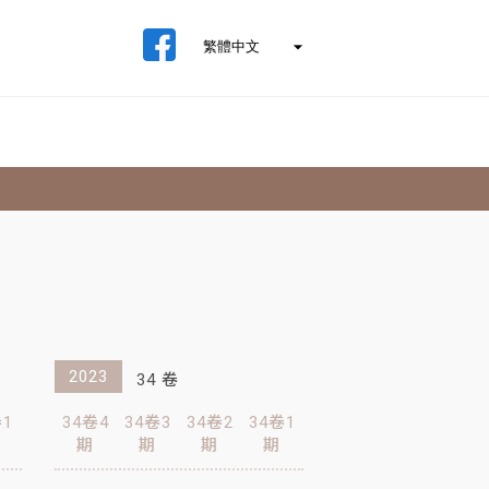
2023
34 卷
卷1
34卷4
34卷3
34卷2
34卷1
期
期
期
期