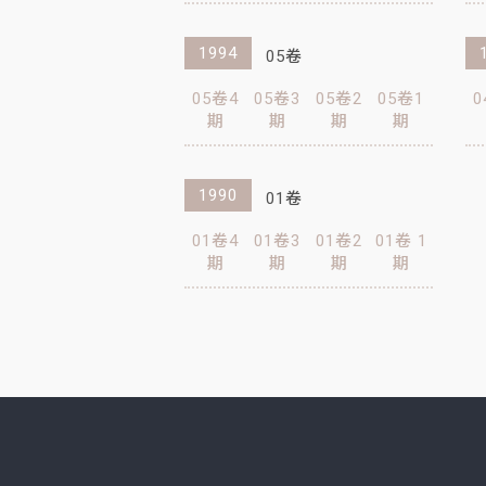
1994
05卷
05卷4
05卷3
05卷2
05卷1
0
期
期
期
期
1990
01卷
01卷4
01卷3
01卷2
01卷 1
期
期
期
期