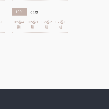
1991
02卷
卷1
02卷4
02卷3
02卷2
02卷1
期
期
期
期