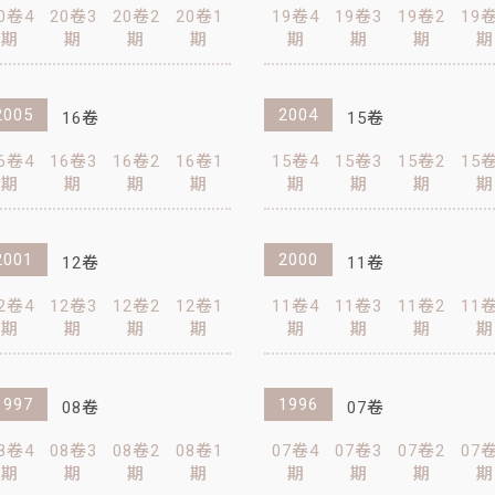
0卷4
20卷3
20卷2
20卷1
19卷4
19卷3
19卷2
19
期
期
期
期
期
期
期
期
2005
2004
16卷
15卷
6卷4
16卷3
16卷2
16卷1
15卷4
15卷3
15卷2
15
期
期
期
期
期
期
期
期
2001
2000
12卷
11卷
2卷4
12卷3
12卷2
12卷1
11卷4
11卷3
11卷2
11
期
期
期
期
期
期
期
期
1997
1996
08卷
07卷
8卷4
08卷3
08卷2
08卷1
07卷4
07卷3
07卷2
07
期
期
期
期
期
期
期
期