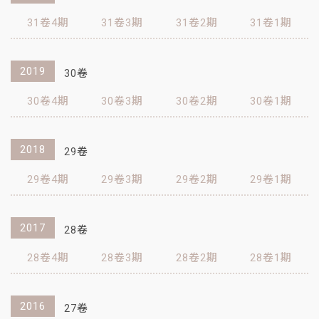
31卷4期
31卷3期
31卷2期
31卷1期
2019
30卷
30卷4期
30卷3期
30卷2期
30卷1期
2018
29卷
29卷4期
29卷3期
29卷2期
29卷1期
2017
28卷
28卷4期
28卷3期
28卷2期
28卷1期
2016
27卷