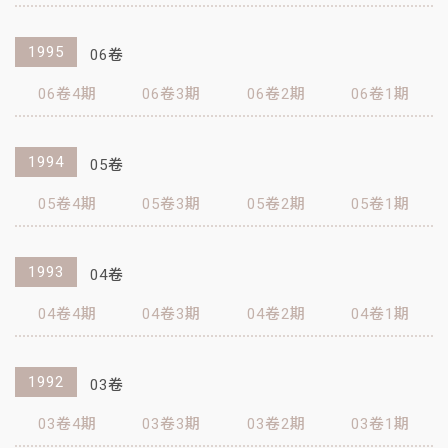
1995
06卷
06卷4期
06卷3期
06卷2期
06卷1期
1994
05卷
05卷4期
05卷3期
05卷2期
05卷1期
1993
04卷
04卷4期
04卷3期
04卷2期
04卷1期
1992
03卷
03卷4期
03卷3期
03卷2期
03卷1期