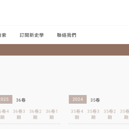
檢索
訂閱新史學
聯絡我們
2025
2024
36卷
35卷
6卷4
36卷3
36卷2
36卷1
35卷4
35卷3
35卷2
35
期
期
期
期
期
期
期
期