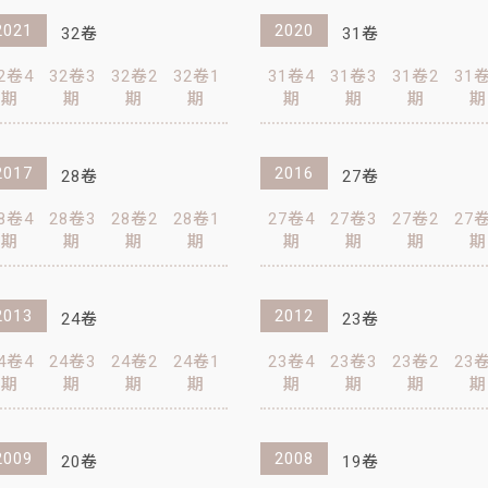
2021
2020
32卷
31卷
2卷4
32卷3
32卷2
32卷1
31卷4
31卷3
31卷2
31
期
期
期
期
期
期
期
期
2017
2016
28卷
27卷
8卷4
28卷3
28卷2
28卷1
27卷4
27卷3
27卷2
27
期
期
期
期
期
期
期
期
2013
2012
24卷
23卷
4卷4
24卷3
24卷2
24卷1
23卷4
23卷3
23卷2
23
期
期
期
期
期
期
期
期
2009
2008
20卷
19卷