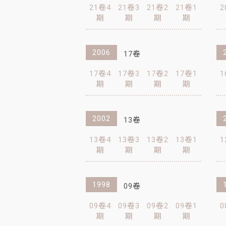
21卷4
21卷3
21卷2
21卷1
2
期
期
期
期
2006
17卷
17卷4
17卷3
17卷2
17卷1
1
期
期
期
期
2002
13卷
13卷4
13卷3
13卷2
13卷1
1
期
期
期
期
1998
09卷
09卷4
09卷3
09卷2
09卷1
0
期
期
期
期