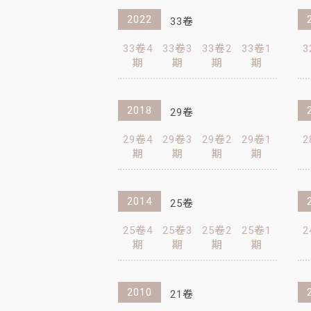
2022
33卷
33卷4
33卷3
33卷2
33卷1
3
期
期
期
期
2018
29卷
29卷4
29卷3
29卷2
29卷1
2
期
期
期
期
2014
25卷
25卷4
25卷3
25卷2
25卷1
2
期
期
期
期
2010
21卷