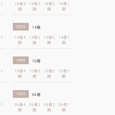
卷1
18卷4
18卷3
18卷2
18卷1
期
期
期
期
2003
14卷
卷1
14卷4
14卷3
14卷2
14卷1
期
期
期
期
1999
10卷
卷1
10卷4
10卷3
10卷2
10卷1
期
期
期
期
1995
06卷
卷1
06卷4
06卷3
06卷2
06卷1
期
期
期
期