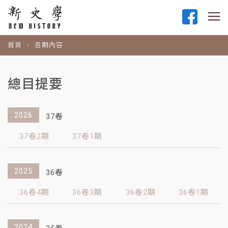
首頁
各期內容
總目提要
2026
37卷
37卷2期
37卷1期
2025
36卷
36卷4期
36卷3期
36卷2期
36卷1期
2024