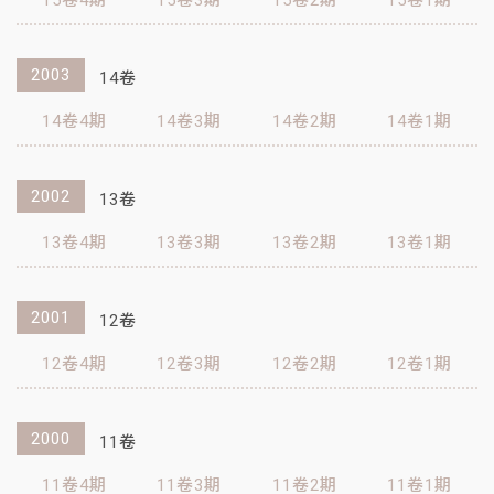
15卷4期
15卷3期
15卷2期
15卷1期
2003
14卷
14卷4期
14卷3期
14卷2期
14卷1期
2002
13卷
13卷4期
13卷3期
13卷2期
13卷1期
2001
12卷
12卷4期
12卷3期
12卷2期
12卷1期
2000
11卷
11卷4期
11卷3期
11卷2期
11卷1期