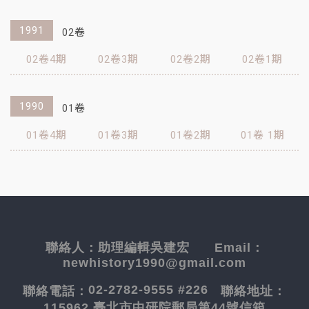
1991
02卷
02卷4期
02卷3期
02卷2期
02卷1期
1990
01卷
01卷4期
01卷3期
01卷2期
01卷 1期
聯絡人：
助理編輯吳建宏
Email：
newhistory1990@gmail.com
02-2782-9555 #226
聯絡電話：
聯絡地址：
115962 臺北市中研院郵局第44號信箱