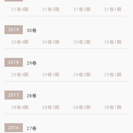
31卷4期
31卷3期
31卷2期
31卷1期
2019
30卷
30卷4期
30卷3期
30卷2期
30卷1期
2018
29卷
29卷4期
29卷3期
29卷2期
29卷1期
2017
28卷
28卷4期
28卷3期
28卷2期
28卷1期
2016
27卷