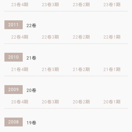
23卷4期
23卷3期
23卷2期
23卷1期
2011
22卷
22卷4期
22卷3期
22卷2期
22卷1期
2010
21卷
21卷4期
21卷3期
21卷2期
21卷1期
2009
20卷
20卷4期
20卷3期
20卷2期
20卷1期
2008
19卷