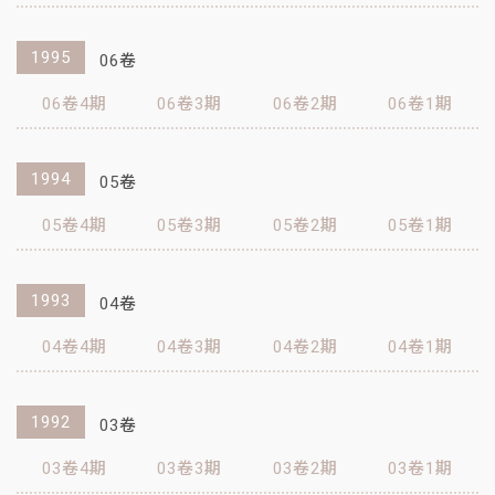
1995
06卷
06卷4期
06卷3期
06卷2期
06卷1期
1994
05卷
05卷4期
05卷3期
05卷2期
05卷1期
1993
04卷
04卷4期
04卷3期
04卷2期
04卷1期
1992
03卷
03卷4期
03卷3期
03卷2期
03卷1期