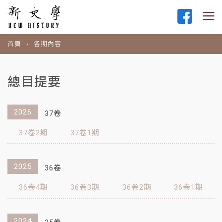
首頁
各期內容
總目提要
2026
37卷
37卷2期
37卷1期
2025
36卷
36卷4期
36卷3期
36卷2期
36卷1期
2024