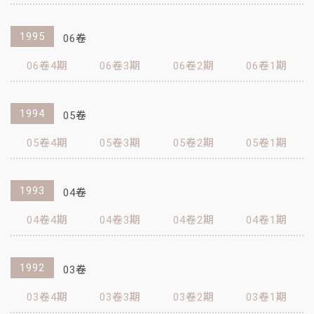
1995
06卷
06卷4期
06卷3期
06卷2期
06卷1期
1994
05卷
05卷4期
05卷3期
05卷2期
05卷1期
1993
04卷
04卷4期
04卷3期
04卷2期
04卷1期
1992
03卷
03卷4期
03卷3期
03卷2期
03卷1期