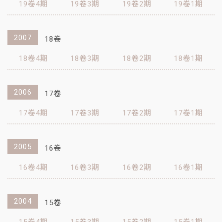
19卷4期
19卷3期
19卷2期
19卷1期
2007
18卷
18卷4期
18卷3期
18卷2期
18卷1期
2006
17卷
17卷4期
17卷3期
17卷2期
17卷1期
2005
16卷
16卷4期
16卷3期
16卷2期
16卷1期
2004
15卷