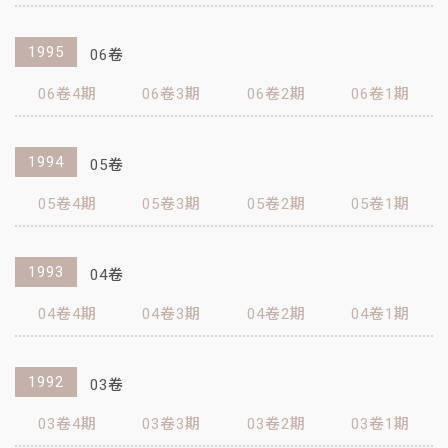
1995
06卷
06卷4期
06卷3期
06卷2期
06卷1期
1994
05卷
05卷4期
05卷3期
05卷2期
05卷1期
1993
04卷
04卷4期
04卷3期
04卷2期
04卷1期
1992
03卷
03卷4期
03卷3期
03卷2期
03卷1期