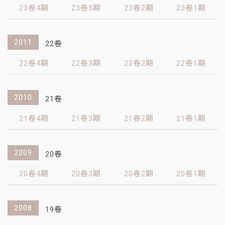
23卷4期
23卷3期
23卷2期
23卷1期
2011
22卷
22卷4期
22卷3期
22卷2期
22卷1期
2010
21卷
21卷4期
21卷3期
21卷2期
21卷1期
2009
20卷
20卷4期
20卷3期
20卷2期
20卷1期
2008
19卷