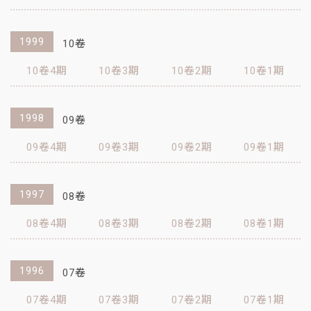
1999
10卷
10卷4期
10卷3期
10卷2期
10卷1期
1998
09卷
09卷4期
09卷3期
09卷2期
09卷1期
1997
08卷
08卷4期
08卷3期
08卷2期
08卷1期
1996
07卷
07卷4期
07卷3期
07卷2期
07卷1期