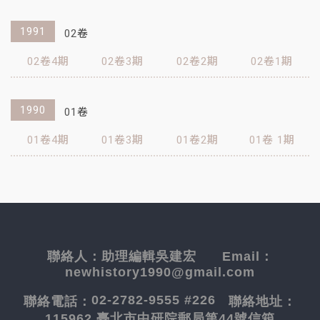
1991
02卷
02卷4期
02卷3期
02卷2期
02卷1期
1990
01卷
01卷4期
01卷3期
01卷2期
01卷 1期
聯絡人：
助理編輯吳建宏
Email：
newhistory1990@gmail.com
02-2782-9555 #226
聯絡電話：
聯絡地址：
115962 臺北市中研院郵局第44號信箱