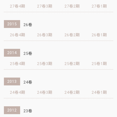
27卷4期
27卷3期
27卷2期
27卷1期
2015
26卷
26卷4期
26卷3期
26卷2期
26卷1期
2014
25卷
25卷4期
25卷3期
25卷2期
25卷1期
2013
24卷
24卷4期
24卷3期
24卷2期
24卷1期
2012
23卷