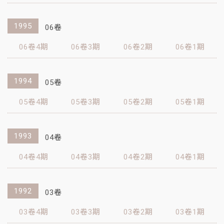
1995
06卷
06卷4期
06卷3期
06卷2期
06卷1期
1994
05卷
05卷4期
05卷3期
05卷2期
05卷1期
1993
04卷
04卷4期
04卷3期
04卷2期
04卷1期
1992
03卷
03卷4期
03卷3期
03卷2期
03卷1期