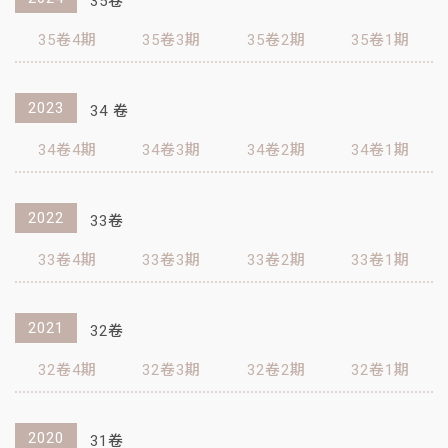
35卷
35卷4期
35卷3期
35卷2期
35卷1期
2023
34 卷
34卷4期
34卷3期
34卷2期
34卷1期
2022
33卷
33卷4期
33卷3期
33卷2期
33卷1期
2021
32卷
32卷4期
32卷3期
32卷2期
32卷1期
2020
31卷