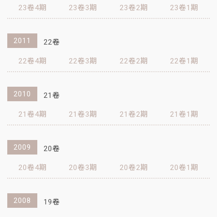
23卷4期
23卷3期
23卷2期
23卷1期
2011
22卷
22卷4期
22卷3期
22卷2期
22卷1期
2010
21卷
21卷4期
21卷3期
21卷2期
21卷1期
2009
20卷
20卷4期
20卷3期
20卷2期
20卷1期
2008
19卷