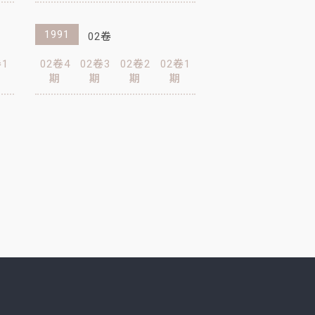
1991
02卷
卷1
02卷4
02卷3
02卷2
02卷1
期
期
期
期