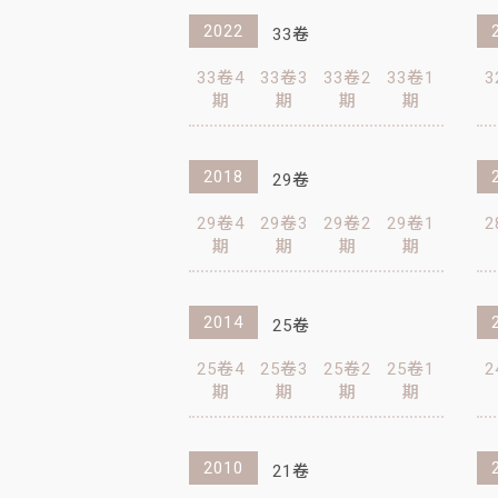
2022
33卷
33卷4
33卷3
33卷2
33卷1
3
期
期
期
期
2018
29卷
29卷4
29卷3
29卷2
29卷1
2
期
期
期
期
2014
25卷
25卷4
25卷3
25卷2
25卷1
2
期
期
期
期
2010
21卷