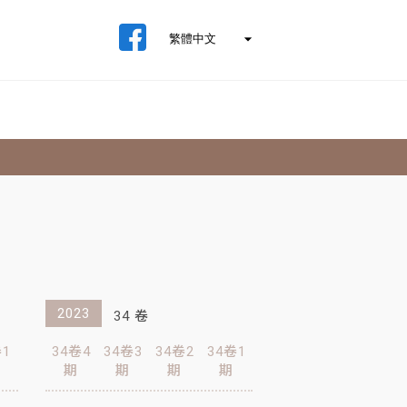
2023
34 卷
卷1
34卷4
34卷3
34卷2
34卷1
期
期
期
期