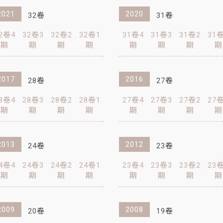
2021
2020
32卷
31卷
2卷4
32卷3
32卷2
32卷1
31卷4
31卷3
31卷2
31
期
期
期
期
期
期
期
期
2017
2016
28卷
27卷
8卷4
28卷3
28卷2
28卷1
27卷4
27卷3
27卷2
27
期
期
期
期
期
期
期
期
2013
2012
24卷
23卷
4卷4
24卷3
24卷2
24卷1
23卷4
23卷3
23卷2
23
期
期
期
期
期
期
期
期
2009
2008
20卷
19卷