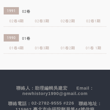
1991
02卷
02卷4期
02卷3期
02卷2期
02卷1期
1990
01卷
01卷4期
01卷3期
01卷2期
01卷 1期
聯絡人：
助理編輯吳建宏
Email：
newhistory1990@gmail.com
02-2782-9555 #226
聯絡電話：
聯絡地址：
115962 臺北市中研院郵局第44號信箱