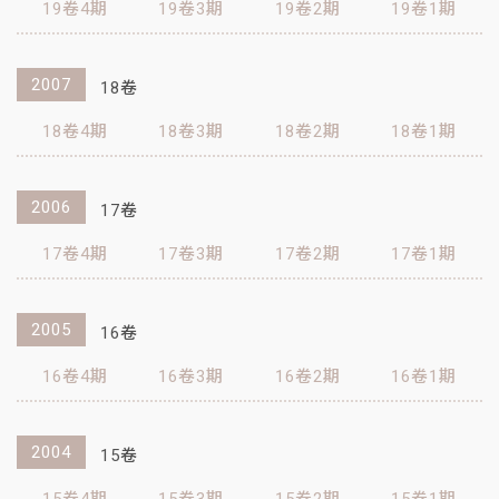
19卷4期
19卷3期
19卷2期
19卷1期
2007
18卷
18卷4期
18卷3期
18卷2期
18卷1期
2006
17卷
17卷4期
17卷3期
17卷2期
17卷1期
2005
16卷
16卷4期
16卷3期
16卷2期
16卷1期
2004
15卷