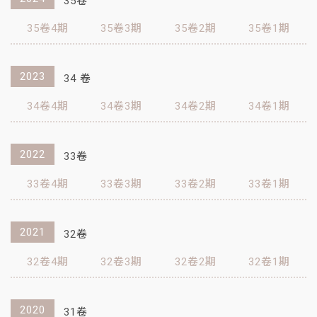
35卷
35卷4期
35卷3期
35卷2期
35卷1期
2023
34 卷
34卷4期
34卷3期
34卷2期
34卷1期
2022
33卷
33卷4期
33卷3期
33卷2期
33卷1期
2021
32卷
32卷4期
32卷3期
32卷2期
32卷1期
2020
31卷