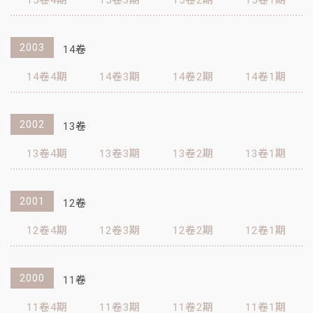
15卷4期
15卷3期
15卷2期
15卷1期
2003
14卷
14卷4期
14卷3期
14卷2期
14卷1期
2002
13卷
13卷4期
13卷3期
13卷2期
13卷1期
2001
12卷
12卷4期
12卷3期
12卷2期
12卷1期
2000
11卷
11卷4期
11卷3期
11卷2期
11卷1期