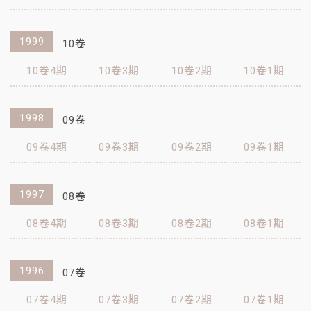
1999
10卷
10卷4期
10卷3期
10卷2期
10卷1期
1998
09卷
09卷4期
09卷3期
09卷2期
09卷1期
1997
08卷
08卷4期
08卷3期
08卷2期
08卷1期
1996
07卷
07卷4期
07卷3期
07卷2期
07卷1期