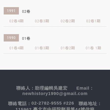
1991
02卷
02卷4期
02卷3期
02卷2期
02卷1期
1990
01卷
01卷4期
01卷3期
01卷2期
01卷 1期
聯絡人：
助理編輯吳建宏
Email：
newhistory1990@gmail.com
02-2782-9555 #226
聯絡電話：
聯絡地址：
115962 臺北市中研院郵局第44號信箱