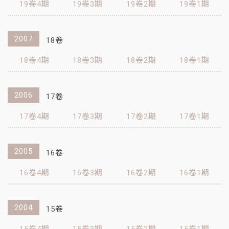
19卷4期
19卷3期
19卷2期
19卷1期
2007
18卷
18卷4期
18卷3期
18卷2期
18卷1期
2006
17卷
17卷4期
17卷3期
17卷2期
17卷1期
2005
16卷
16卷4期
16卷3期
16卷2期
16卷1期
2004
15卷