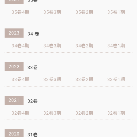
35卷
35卷4期
35卷3期
35卷2期
35卷1期
2023
34 卷
34卷4期
34卷3期
34卷2期
34卷1期
2022
33卷
33卷4期
33卷3期
33卷2期
33卷1期
2021
32卷
32卷4期
32卷3期
32卷2期
32卷1期
2020
31卷