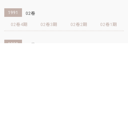
1991
02卷
02卷4期
02卷3期
02卷2期
02卷1期
1990
01卷
01卷4期
01卷3期
01卷2期
01卷 1期
聯絡人：
助理編輯吳建宏
Email：
newhistory1990@gmail.com
02-2782-9555 #226
聯絡電話：
聯絡地址：
115962 臺北市中研院郵局第44號信箱