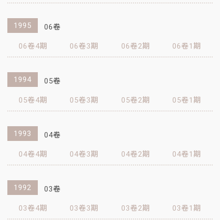
1995
06卷
06卷4期
06卷3期
06卷2期
06卷1期
1994
05卷
05卷4期
05卷3期
05卷2期
05卷1期
1993
04卷
04卷4期
04卷3期
04卷2期
04卷1期
1992
03卷
03卷4期
03卷3期
03卷2期
03卷1期