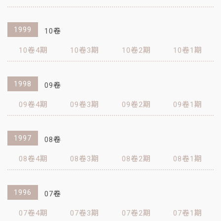
1999
10卷
10卷4期
10卷3期
10卷2期
10卷1期
1998
09卷
09卷4期
09卷3期
09卷2期
09卷1期
1997
08卷
08卷4期
08卷3期
08卷2期
08卷1期
1996
07卷
07卷4期
07卷3期
07卷2期
07卷1期