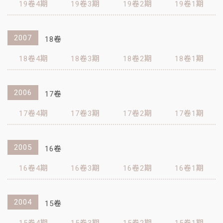
19卷4期
19卷3期
19卷2期
19卷1期
2007
18卷
18卷4期
18卷3期
18卷2期
18卷1期
2006
17卷
17卷4期
17卷3期
17卷2期
17卷1期
2005
16卷
16卷4期
16卷3期
16卷2期
16卷1期
2004
15卷