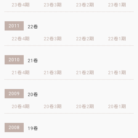
23卷4期
23卷3期
23卷2期
23卷1期
2011
22卷
22卷4期
22卷3期
22卷2期
22卷1期
2010
21卷
21卷4期
21卷3期
21卷2期
21卷1期
2009
20卷
20卷4期
20卷3期
20卷2期
20卷1期
2008
19卷