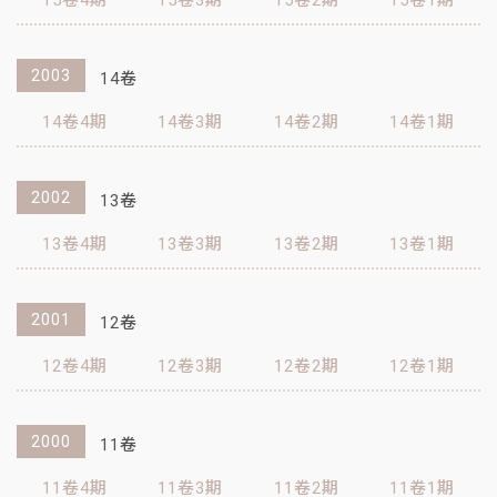
15卷4期
15卷3期
15卷2期
15卷1期
2003
14卷
14卷4期
14卷3期
14卷2期
14卷1期
2002
13卷
13卷4期
13卷3期
13卷2期
13卷1期
2001
12卷
12卷4期
12卷3期
12卷2期
12卷1期
2000
11卷
11卷4期
11卷3期
11卷2期
11卷1期