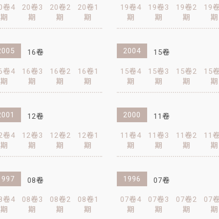
0卷4
20卷3
20卷2
20卷1
19卷4
19卷3
19卷2
19
期
期
期
期
期
期
期
期
2005
2004
16卷
15卷
6卷4
16卷3
16卷2
16卷1
15卷4
15卷3
15卷2
15
期
期
期
期
期
期
期
期
2001
2000
12卷
11卷
2卷4
12卷3
12卷2
12卷1
11卷4
11卷3
11卷2
11
期
期
期
期
期
期
期
期
1997
1996
08卷
07卷
8卷4
08卷3
08卷2
08卷1
07卷4
07卷3
07卷2
07
期
期
期
期
期
期
期
期