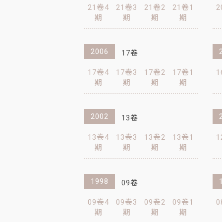
21卷4
21卷3
21卷2
21卷1
2
期
期
期
期
2006
17卷
17卷4
17卷3
17卷2
17卷1
1
期
期
期
期
2002
13卷
13卷4
13卷3
13卷2
13卷1
1
期
期
期
期
1998
09卷
09卷4
09卷3
09卷2
09卷1
0
期
期
期
期