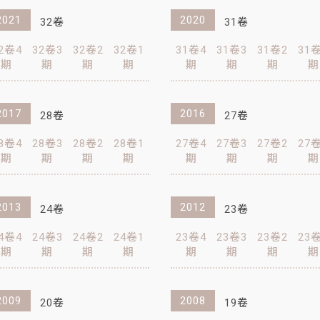
2021
2020
32卷
31卷
2卷4
32卷3
32卷2
32卷1
31卷4
31卷3
31卷2
31
期
期
期
期
期
期
期
期
2017
2016
28卷
27卷
8卷4
28卷3
28卷2
28卷1
27卷4
27卷3
27卷2
27
期
期
期
期
期
期
期
期
2013
2012
24卷
23卷
4卷4
24卷3
24卷2
24卷1
23卷4
23卷3
23卷2
23
期
期
期
期
期
期
期
期
2009
2008
20卷
19卷