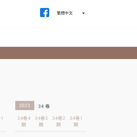
2023
34 卷
卷1
34卷4
34卷3
34卷2
34卷1
期
期
期
期