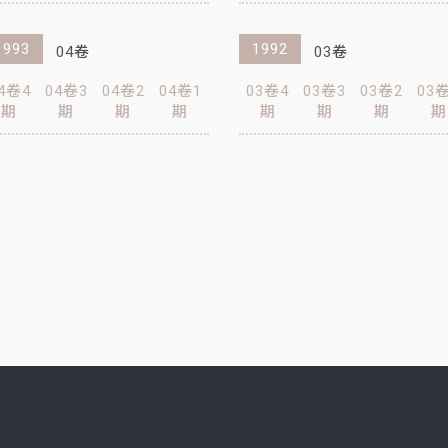
1993
1992
04卷
03卷
4卷4
04卷3
04卷2
04卷1
03卷4
03卷3
03卷2
03
期
期
期
期
期
期
期
期