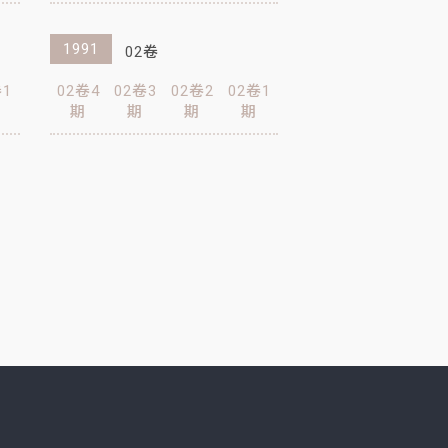
1991
02卷
卷1
02卷4
02卷3
02卷2
02卷1
期
期
期
期