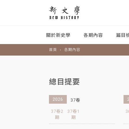
關於新史學
各期內容
篇目
首頁
各期內容
總目提要
2026
37卷
37卷2
37卷1
3
期
期