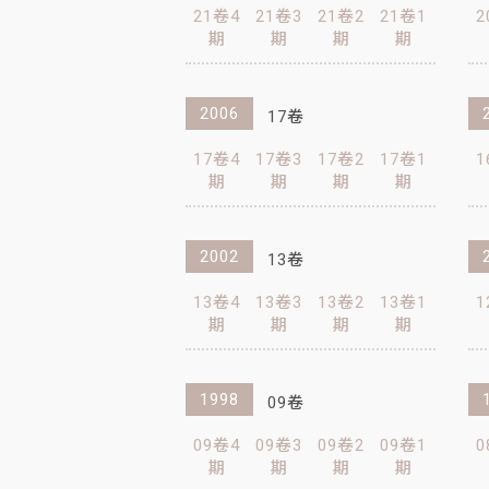
21卷4
21卷3
21卷2
21卷1
2
期
期
期
期
2006
17卷
17卷4
17卷3
17卷2
17卷1
1
期
期
期
期
2002
13卷
13卷4
13卷3
13卷2
13卷1
1
期
期
期
期
1998
09卷
09卷4
09卷3
09卷2
09卷1
0
期
期
期
期