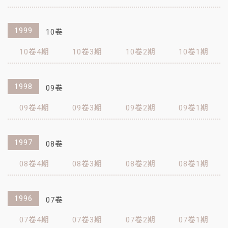
1999
10卷
10卷4期
10卷3期
10卷2期
10卷1期
1998
09卷
09卷4期
09卷3期
09卷2期
09卷1期
1997
08卷
08卷4期
08卷3期
08卷2期
08卷1期
1996
07卷
07卷4期
07卷3期
07卷2期
07卷1期