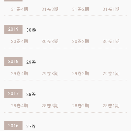
31卷4期
31卷3期
31卷2期
31卷1期
2019
30卷
30卷4期
30卷3期
30卷2期
30卷1期
2018
29卷
29卷4期
29卷3期
29卷2期
29卷1期
2017
28卷
28卷4期
28卷3期
28卷2期
28卷1期
2016
27卷