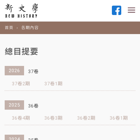
首頁
各期內容
總目提要
2026
37卷
37卷2期
37卷1期
2025
36卷
36卷4期
36卷3期
36卷2期
36卷1期
2024