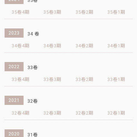
35卷
35卷4期
35卷3期
35卷2期
35卷1期
2023
34 卷
34卷4期
34卷3期
34卷2期
34卷1期
2022
33卷
33卷4期
33卷3期
33卷2期
33卷1期
2021
32卷
32卷4期
32卷3期
32卷2期
32卷1期
2020
31卷