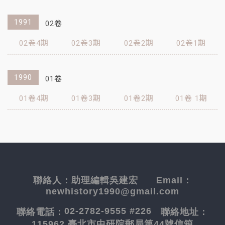
1991
02卷
02卷4期
02卷3期
02卷2期
02卷1期
1990
01卷
01卷4期
01卷3期
01卷2期
01卷 1期
聯絡人：
助理編輯吳建宏
Email：
newhistory1990@gmail.com
02-2782-9555 #226
聯絡電話：
聯絡地址：
115962 臺北市中研院郵局第44號信箱