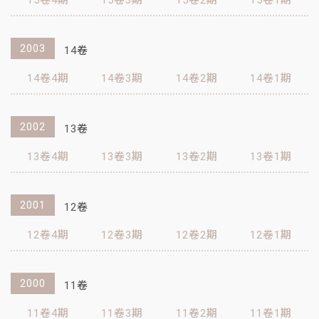
15卷4期
15卷3期
15卷2期
15卷1期
2003
14卷
14卷4期
14卷3期
14卷2期
14卷1期
2002
13卷
13卷4期
13卷3期
13卷2期
13卷1期
2001
12卷
12卷4期
12卷3期
12卷2期
12卷1期
2000
11卷
11卷4期
11卷3期
11卷2期
11卷1期