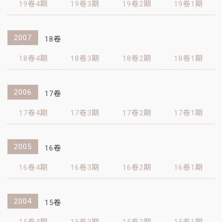
19卷4期
19卷3期
19卷2期
19卷1期
2007
18卷
18卷4期
18卷3期
18卷2期
18卷1期
2006
17卷
17卷4期
17卷3期
17卷2期
17卷1期
2005
16卷
16卷4期
16卷3期
16卷2期
16卷1期
2004
15卷