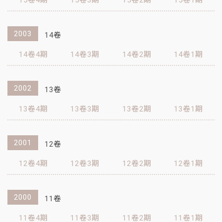
15卷4期
15卷3期
15卷2期
15卷1期
2003
14卷
14卷4期
14卷3期
14卷2期
14卷1期
2002
13卷
13卷4期
13卷3期
13卷2期
13卷1期
2001
12卷
12卷4期
12卷3期
12卷2期
12卷1期
2000
11卷
11卷4期
11卷3期
11卷2期
11卷1期