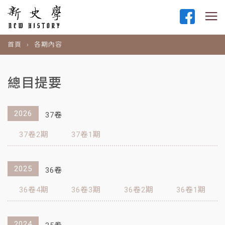
首頁
各期內容
總目提要
2026
37卷
37卷2期
37卷1期
2025
36卷
36卷4期
36卷3期
36卷2期
36卷1期
2024