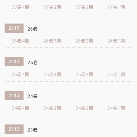
27卷4期
27卷3期
27卷2期
27卷1期
2015
26卷
26卷4期
26卷3期
26卷2期
26卷1期
2014
25卷
25卷4期
25卷3期
25卷2期
25卷1期
2013
24卷
24卷4期
24卷3期
24卷2期
24卷1期
2012
23卷