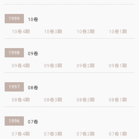
1999
10卷
10卷4期
10卷3期
10卷2期
10卷1期
1998
09卷
09卷4期
09卷3期
09卷2期
09卷1期
1997
08卷
08卷4期
08卷3期
08卷2期
08卷1期
1996
07卷
07卷4期
07卷3期
07卷2期
07卷1期