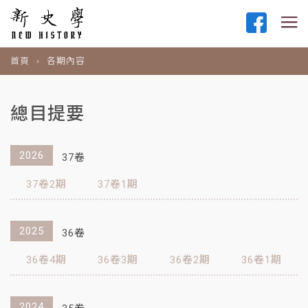
首頁
各期內容
總目提要
2026
37卷
37卷2期
37卷1期
2025
36卷
36卷4期
36卷3期
36卷2期
36卷1期
2024