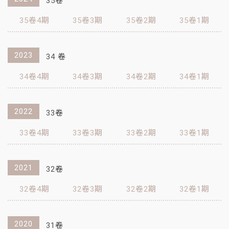
35卷
35卷4期
35卷3期
35卷2期
35卷1期
2023
34 卷
34卷4期
34卷3期
34卷2期
34卷1期
2022
33卷
33卷4期
33卷3期
33卷2期
33卷1期
2021
32卷
32卷4期
32卷3期
32卷2期
32卷1期
2020
31卷