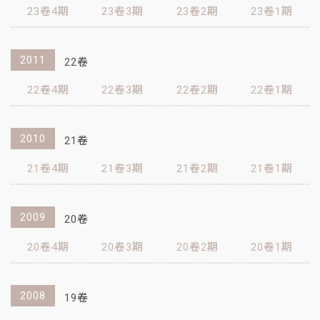
23卷4期
23卷3期
23卷2期
23卷1期
2011
22卷
22卷4期
22卷3期
22卷2期
22卷1期
2010
21卷
21卷4期
21卷3期
21卷2期
21卷1期
2009
20卷
20卷4期
20卷3期
20卷2期
20卷1期
2008
19卷