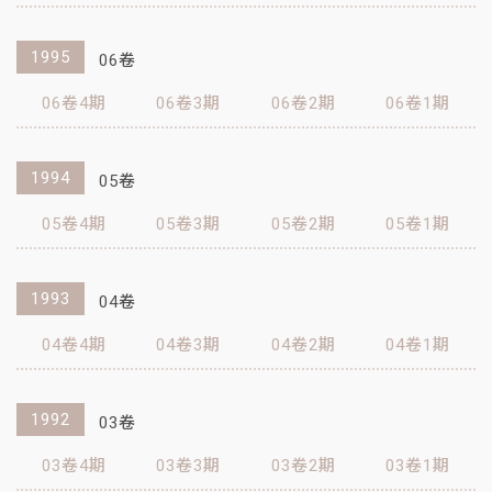
1995
06卷
06卷4期
06卷3期
06卷2期
06卷1期
1994
05卷
05卷4期
05卷3期
05卷2期
05卷1期
1993
04卷
04卷4期
04卷3期
04卷2期
04卷1期
1992
03卷
03卷4期
03卷3期
03卷2期
03卷1期