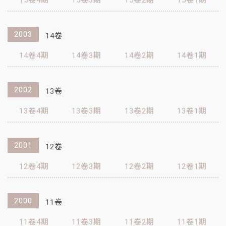
15卷4期
15卷3期
15卷2期
15卷1期
2003
14卷
14卷4期
14卷3期
14卷2期
14卷1期
2002
13卷
13卷4期
13卷3期
13卷2期
13卷1期
2001
12卷
12卷4期
12卷3期
12卷2期
12卷1期
2000
11卷
11卷4期
11卷3期
11卷2期
11卷1期