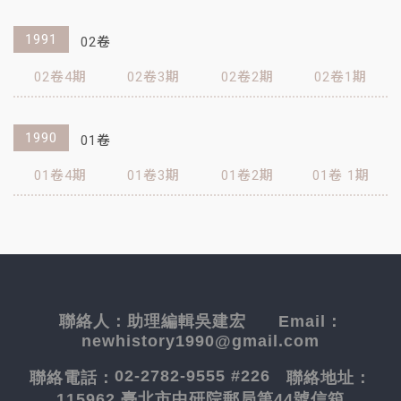
1991
02卷
02卷4期
02卷3期
02卷2期
02卷1期
1990
01卷
01卷4期
01卷3期
01卷2期
01卷 1期
聯絡人：
助理編輯吳建宏
Email：
newhistory1990@gmail.com
02-2782-9555 #226
聯絡電話：
聯絡地址：
115962 臺北市中研院郵局第44號信箱