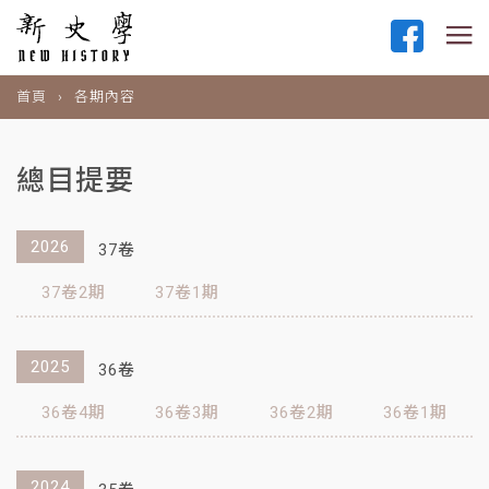
首頁
各期內容
總目提要
2026
37卷
37卷2期
37卷1期
2025
36卷
36卷4期
36卷3期
36卷2期
36卷1期
2024