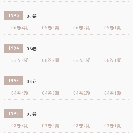
1995
06卷
06卷4期
06卷3期
06卷2期
06卷1期
1994
05卷
05卷4期
05卷3期
05卷2期
05卷1期
1993
04卷
04卷4期
04卷3期
04卷2期
04卷1期
1992
03卷
03卷4期
03卷3期
03卷2期
03卷1期