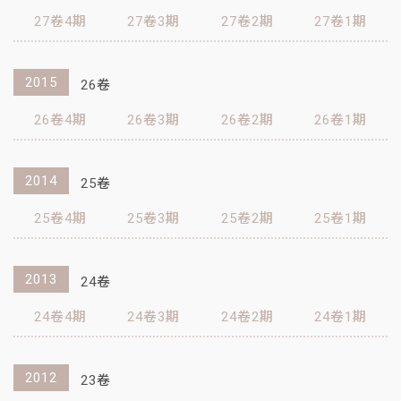
27卷4期
27卷3期
27卷2期
27卷1期
2015
26卷
26卷4期
26卷3期
26卷2期
26卷1期
2014
25卷
25卷4期
25卷3期
25卷2期
25卷1期
2013
24卷
24卷4期
24卷3期
24卷2期
24卷1期
2012
23卷