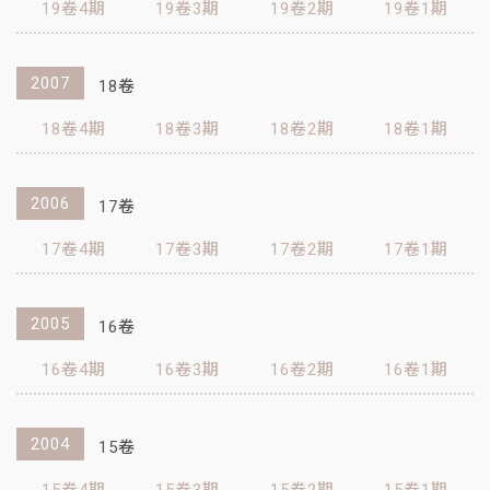
19卷4期
19卷3期
19卷2期
19卷1期
2007
18卷
18卷4期
18卷3期
18卷2期
18卷1期
2006
17卷
17卷4期
17卷3期
17卷2期
17卷1期
2005
16卷
16卷4期
16卷3期
16卷2期
16卷1期
2004
15卷