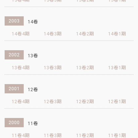
15卷4期
15卷3期
15卷2期
15卷1期
2003
14卷
14卷4期
14卷3期
14卷2期
14卷1期
2002
13卷
13卷4期
13卷3期
13卷2期
13卷1期
2001
12卷
12卷4期
12卷3期
12卷2期
12卷1期
2000
11卷
11卷4期
11卷3期
11卷2期
11卷1期