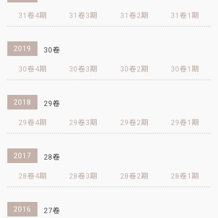
31卷4期
31卷3期
31卷2期
31卷1期
2019
30卷
30卷4期
30卷3期
30卷2期
30卷1期
2018
29卷
29卷4期
29卷3期
29卷2期
29卷1期
2017
28卷
28卷4期
28卷3期
28卷2期
28卷1期
2016
27卷