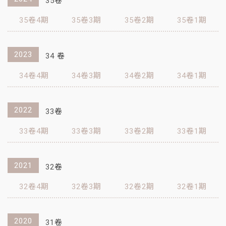
35卷
35卷4期
35卷3期
35卷2期
35卷1期
2023
34 卷
34卷4期
34卷3期
34卷2期
34卷1期
2022
33卷
33卷4期
33卷3期
33卷2期
33卷1期
2021
32卷
32卷4期
32卷3期
32卷2期
32卷1期
2020
31卷