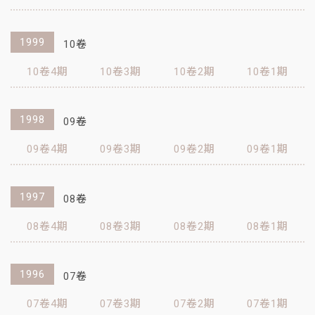
1999
10卷
10卷4期
10卷3期
10卷2期
10卷1期
1998
09卷
09卷4期
09卷3期
09卷2期
09卷1期
1997
08卷
08卷4期
08卷3期
08卷2期
08卷1期
1996
07卷
07卷4期
07卷3期
07卷2期
07卷1期