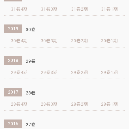
31卷4期
31卷3期
31卷2期
31卷1期
2019
30卷
30卷4期
30卷3期
30卷2期
30卷1期
2018
29卷
29卷4期
29卷3期
29卷2期
29卷1期
2017
28卷
28卷4期
28卷3期
28卷2期
28卷1期
2016
27卷