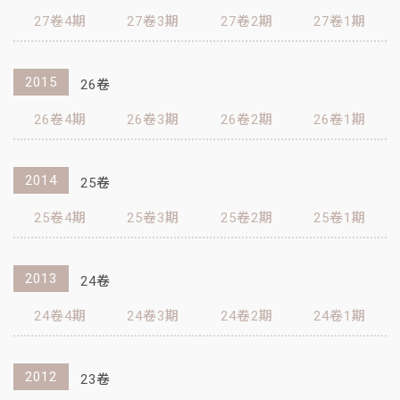
27卷4期
27卷3期
27卷2期
27卷1期
2015
26卷
26卷4期
26卷3期
26卷2期
26卷1期
2014
25卷
25卷4期
25卷3期
25卷2期
25卷1期
2013
24卷
24卷4期
24卷3期
24卷2期
24卷1期
2012
23卷