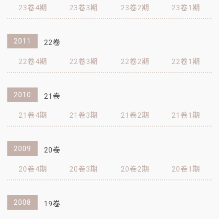
23卷4期
23卷3期
23卷2期
23卷1期
2011
22卷
22卷4期
22卷3期
22卷2期
22卷1期
2010
21卷
21卷4期
21卷3期
21卷2期
21卷1期
2009
20卷
20卷4期
20卷3期
20卷2期
20卷1期
2008
19卷