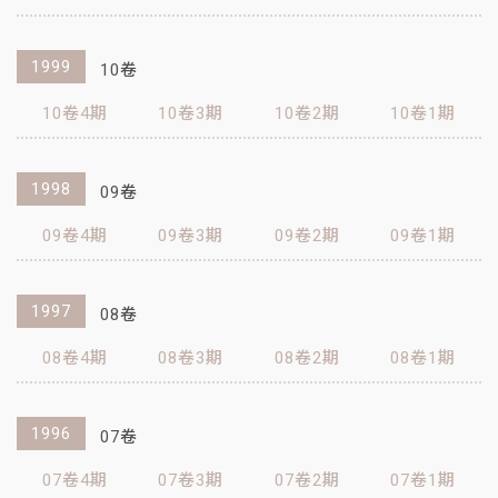
1999
10卷
10卷4期
10卷3期
10卷2期
10卷1期
1998
09卷
09卷4期
09卷3期
09卷2期
09卷1期
1997
08卷
08卷4期
08卷3期
08卷2期
08卷1期
1996
07卷
07卷4期
07卷3期
07卷2期
07卷1期