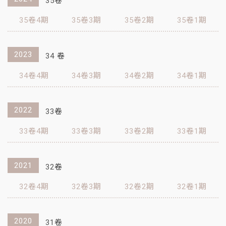
35卷
35卷4期
35卷3期
35卷2期
35卷1期
2023
34 卷
34卷4期
34卷3期
34卷2期
34卷1期
2022
33卷
33卷4期
33卷3期
33卷2期
33卷1期
2021
32卷
32卷4期
32卷3期
32卷2期
32卷1期
2020
31卷