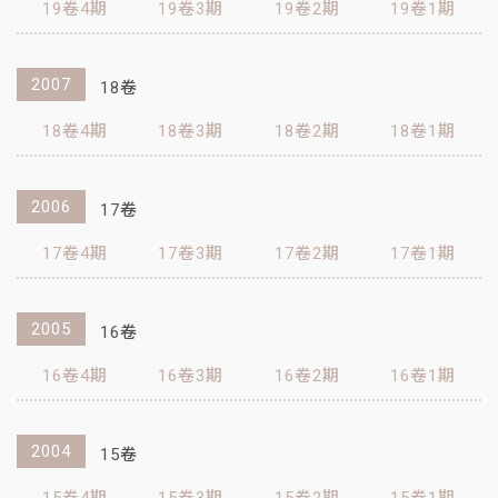
19卷4期
19卷3期
19卷2期
19卷1期
2007
18卷
18卷4期
18卷3期
18卷2期
18卷1期
2006
17卷
17卷4期
17卷3期
17卷2期
17卷1期
2005
16卷
16卷4期
16卷3期
16卷2期
16卷1期
2004
15卷