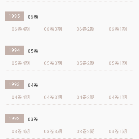
1995
06卷
06卷4期
06卷3期
06卷2期
06卷1期
1994
05卷
05卷4期
05卷3期
05卷2期
05卷1期
1993
04卷
04卷4期
04卷3期
04卷2期
04卷1期
1992
03卷
03卷4期
03卷3期
03卷2期
03卷1期